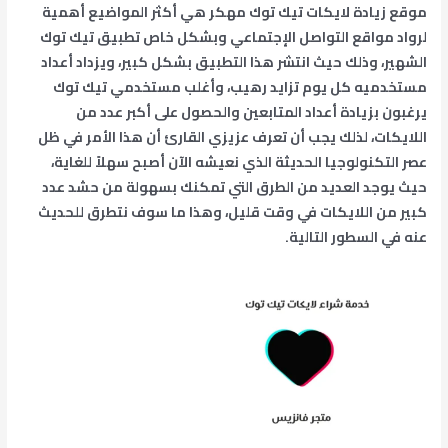
موقع زيادة لايكات تيك توك مهكر هي أكثر المواضيع أهمية
لرواد مواقع التواصل الإجتماعي وبشكل خاص تطبيق تيك توك
الشهير، وذلك حيث انتشر هذا التطبيق بشكل كبير، ويزداد أعداد
مستخدميه كل يوم تزايد رهيب، وأغلب مستخدمي تيك توك
يرغبون بزيادة أعداد المتابعين والحصول على أكبر عدد من
اللايكات، لذلك يجب أن تعرف عزيزي القارئ أن هذا الأمر في ظل
عصر التكنولوجيا الحديثة الذي نعيشه الآن أصبح سهلاً للغاية،
حيث يوجد العديد من الطرق التي تمكنك بسهولة من حشد عدد
كبير من اللايكات في وقت قليل، وهذا ما سوف نتطرق للحديث
عنه في السطور التالية.
نطاق
هناك
السعر:
العديد
من
من
الأشكال
خلال
المختلفة
لهذا
المنتج.