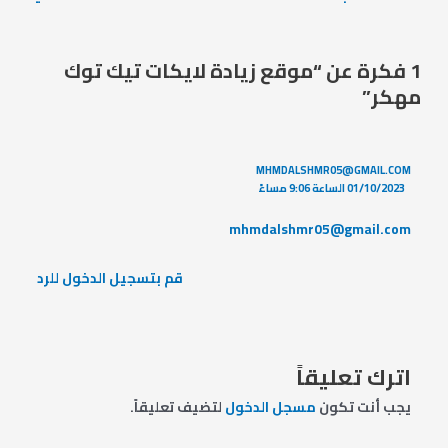
1 فكرة عن “موقع زيادة لايكات تيك توك
مهكر”
MHMDALSHMR05@GMAIL.COM
01/10/2023 الساعة 9:06 مساءً
mhmdalshmr05@gmail.com
قم بتسجيل الدخول للرد
اترك تعليقاً
يجب أنت تكون
مسجل الدخول
لتضيف تعليقاً.