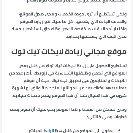
المختلفة، مع تقديم عروض كثيرة ومتنوعة طوال العام.
ولكي تستطيع أن ترى جودة الخدمات ومدى صدق الموقع،
والخدمة الجادة التي يقدمها، كل ما عليك هو زيارة الموقع
واختيار أحد الباقات منخفضة السعر، وذلك حتى تستشعر بنفسك
مدى الثقة التي يستحقها بجدارة.
موقع مجاني زيادة لايكات تيك توك
تستطيع الحصول على زيادة لايكات تيك توك من خلال بعض
المواقع التي تكمن وظيفتها الأساسية في تزويدك بأكبر عدد من
اللايكات والمتابعين على تطبيق تيك توك، حيث أن موقع
tikfollowers free، يعد من المواقع المتخصصة والتي لها شهرة
كبيرة في هذا المجال كما أن هذا الموقع يقدم خدمات مجانية.
وحتى تتمكن من استخدام هذا الموقع يجب عليك أن تقوم بعدة
خطوات وهي كالآتي: –
الدخول إلى الموقع من خلال هذا
الرابط
المباشر.