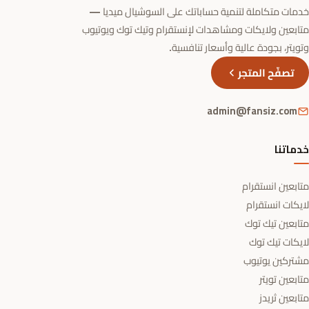
خدمات متكاملة لتنمية حساباتك على السوشيال ميديا —
متابعين ولايكات ومشاهدات لإنستقرام وتيك توك ويوتيوب
وتويتر، بجودة عالية وأسعار تنافسية.
تصفّح المتجر
admin@fansiz.com
خدماتنا
متابعين انستقرام
لايكات انستقرام
متابعين تيك توك
لايكات تيك توك
مشتركين يوتيوب
متابعين تويتر
متابعين ثريدز