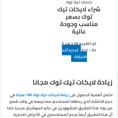
خدمات تيك توك
يمكن
شراء لايكات تيك
اختيار
توك بسعر
الخيارات
مناسب وجودة
على
صفحة
عالية
المنتج
تم التقييم
3.00
من 5
2
$
–
12
$
تحديد أحد
الخيارات
زيادة لايكات تيك توك مجانا
تكمن أهمية الحصول على
زيادة لايكات تيك توك 10K مجانا
في
حجم الانتشار الذي يحققه المستخدم، مما يجعله في وقت قصير
من رواد هذا التطبيق المشهورين في عالم السوشيال ميديا، كما
أن هذا التطبيق أيضاً يخدم المستخدمين في الأغراض التجارية