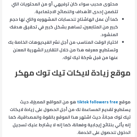
محتوى محبب سواء كان ترفيهي أو من المحتويات التي
تتضمن إحدى الأهداف والنصائح الاجتماعية.
كما أن عمل الهاشتاج للحسابات المشهوره والتي لها حجم
كبير من المتابعين، تساهم بشكل كبير في تحقيق هدفك
المنشود.
اختيار الوقت المناسب من أجل نشر الفيديوهات الخاصة بك
وتستطيع معرفه هذا من خلال التقارير الشهرية المعلن
عنها من قبل شركة تيك توك.
موقع زيادة لايكات تيك توك مهكر
موقع
tiktok followers free
هو من المواقع المميزة، حيث
يستطيع تقديم المساعدة لك من أجل الحصول على زيادة لايكات
تيك توك مجاناً، حيث اشتهر هذا الموقع بالقوة والمصداقية، كما
إنه يأتي بنتائج إيجابية وفعالة، كما إنه لا يشترط عليك تسجيل
الدخول للحصول على الخدمة.